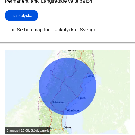
Permanent länk:
Långtradare välte på E4.
Trafikolycka
Se heatmap för Trafikolycka i Sverige
5 augusti 13.08, Stöld, Umeå