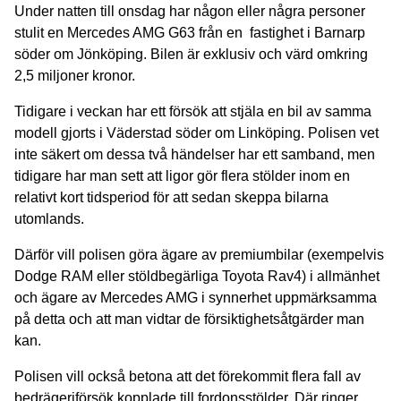
Under natten till onsdag har någon eller några personer
stulit en Mercedes AMG G63 från en fastighet i Barnarp
söder om Jönköping. Bilen är exklusiv och värd omkring
2,5 miljoner kronor.
Tidigare i veckan har ett försök att stjäla en bil av samma
modell gjorts i Väderstad söder om Linköping. Polisen vet
inte säkert om dessa två händelser har ett samband, men
tidigare har man sett att ligor gör flera stölder inom en
relativt kort tidsperiod för att sedan skeppa bilarna
utomlands.
Därför vill polisen göra ägare av premiumbilar (exempelvis
Dodge RAM eller stöldbegärliga Toyota Rav4) i allmänhet
och ägare av Mercedes AMG i synnerhet uppmärksamma
på detta och att man vidtar de försiktighetsåtgärder man
kan.
Polisen vill också betona att det förekommit flera fall av
bedrägeriförsök kopplade till fordonsstölder. Där ringer