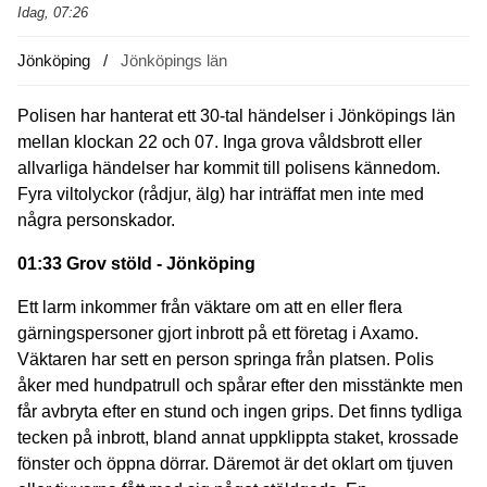
Idag, 07:26
Jönköping
Jönköpings län
Polisen har hanterat ett 30-tal händelser i Jönköpings län
mellan klockan 22 och 07. Inga grova våldsbrott eller
allvarliga händelser har kommit till polisens kännedom.
Fyra viltolyckor (rådjur, älg) har inträffat men inte med
några personskador.
01:33 Grov stöld - Jönköping
Ett larm inkommer från väktare om att en eller flera
gärningspersoner gjort inbrott på ett företag i Axamo.
Väktaren har sett en person springa från platsen. Polis
åker med hundpatrull och spårar efter den misstänkte men
får avbryta efter en stund och ingen grips. Det finns tydliga
tecken på inbrott, bland annat uppklippta staket, krossade
fönster och öppna dörrar. Däremot är det oklart om tjuven