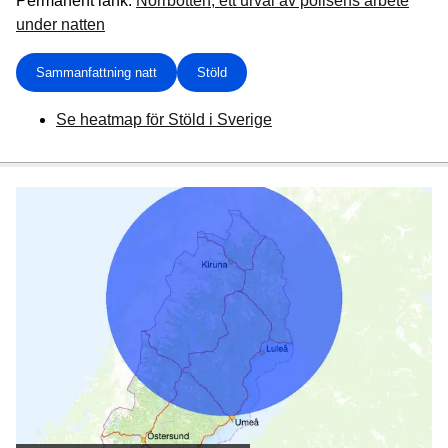
Permanent länk:
Norrbotten, ett urval av polisens arbete
under natten
Sammanfattning natt
Stöld
Se heatmap för Stöld i Sverige