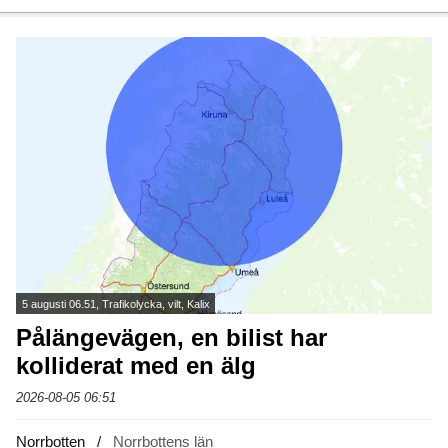
5 augusti 06.51, Trafikolycka, vilt, Kalix
Pålängevägen, en bilist har
kolliderat med en älg
2026-08-05 06:51
Norrbotten
Norrbottens län