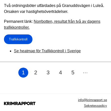
Två ordningsböter utfärdades på Granuddsvägen i Luleå.
Orsaken var hastighetsöverträdelser.
Permanent länk:
Norrbotten, resultat från två av dagens
trafikkontroller.
Trafikkontroll
Se heatmap för Trafikkontroll i Sverige
…
1
2
3
4
5
info@krimrapport.se
Sekretesspolicy