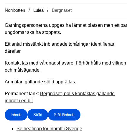
Norrbotten
Luleå
Bergnäset
Gärningspersonerna uppges ha lämnat platsen men ett par
ungdomar ska ha stoppats.
Ett antal misstänkt inblandade tonåringar identifieras
därefter.
Kontakt tas med vårdnadshavare. Förhör hålls med vittnen
och målsägande.
Anmälan gällande stöld upprättas.
Permanent länk:
Bergnäset, polis kontaktas gällande
inbrott i en bil
Inbrott
Stöld
Stöld/inbrott
Se heatmap för Inbrott i Sverige