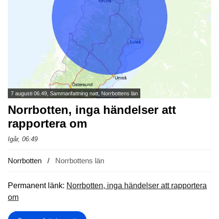
7 augusti 06.49, Sammanfattning natt, Norrbottens län
Norrbotten, inga händelser att
rapportera om
Igår, 06:49
Norrbotten
Norrbottens län
Permanent länk:
Norrbotten, inga händelser att rapportera
om