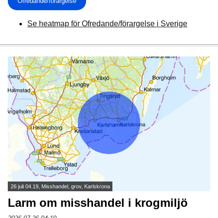
Ofredande/förargelse
Se heatmap för Ofredande/förargelse i Sverige
26 juli 04.19, Misshandel, grov, Karlskrona
Larm om misshandel i krogmiljö