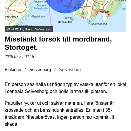
29 juli 02.15, Brand, Sölvesborg
Misstänkt försök till mordbrand,
Stortoget.
2026-07-29 02:15
Blekinge
Sölvesborg
Sölvesborg
En person ses hälla ut någon typ av vätska utanför en lokal
i centrala Sölvesborg och polis larmas till platsen.
Patruller rycker ut och säkrar mannen, flera fönster är
krossade och en bensindunk anträffas. En man i 35-
årsåldern frihetsberövas. Ingen person har kommit till
skada.