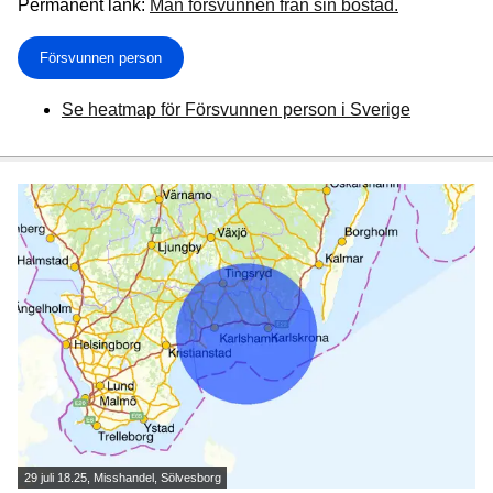
Permanent länk:
Man försvunnen från sin bostad.
Försvunnen person
Se heatmap för Försvunnen person i Sverige
29 juli 18.25, Misshandel, Sölvesborg