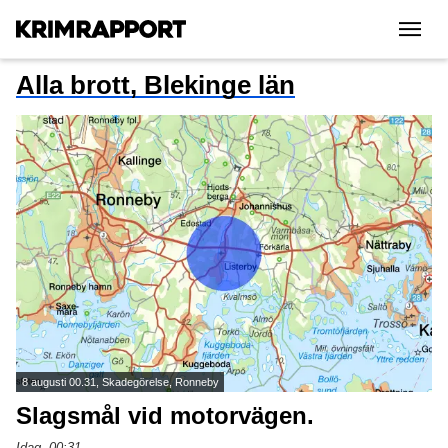
|||
Alla brott, Blekinge län
8 augusti 00.31, Skadegörelse, Ronneby
Slagsmål vid motorvägen.
Idag, 00:31