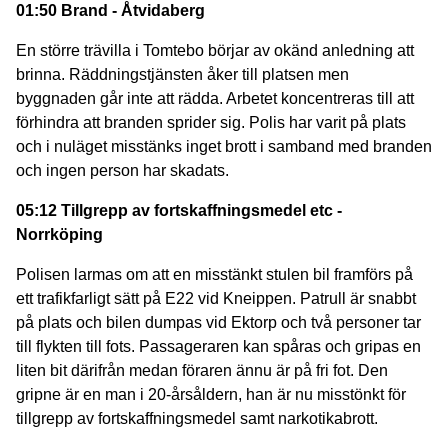
01:50 Brand - Åtvidaberg
En större trävilla i Tomtebo börjar av okänd anledning att
brinna. Räddningstjänsten åker till platsen men
byggnaden går inte att rädda. Arbetet koncentreras till att
förhindra att branden sprider sig. Polis har varit på plats
och i nuläget misstänks inget brott i samband med branden
och ingen person har skadats.
05:12 Tillgrepp av fortskaffningsmedel etc -
Norrköping
Polisen larmas om att en misstänkt stulen bil framförs på
ett trafikfarligt sätt på E22 vid Kneippen. Patrull är snabbt
på plats och bilen dumpas vid Ektorp och två personer tar
till flykten till fots. Passageraren kan spåras och gripas en
liten bit därifrån medan föraren ännu är på fri fot. Den
gripne är en man i 20-årsåldern, han är nu misstönkt för
tillgrepp av fortskaffningsmedel samt narkotikabrott.