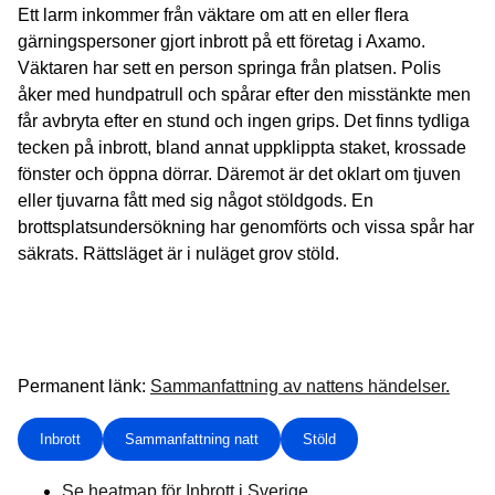
Ett larm inkommer från väktare om att en eller flera
gärningspersoner gjort inbrott på ett företag i Axamo.
Väktaren har sett en person springa från platsen. Polis
åker med hundpatrull och spårar efter den misstänkte men
får avbryta efter en stund och ingen grips. Det finns tydliga
tecken på inbrott, bland annat uppklippta staket, krossade
fönster och öppna dörrar. Däremot är det oklart om tjuven
eller tjuvarna fått med sig något stöldgods. En
brottsplatsundersökning har genomförts och vissa spår har
säkrats. Rättsläget är i nuläget grov stöld.
Permanent länk:
Sammanfattning av nattens händelser.
Inbrott
Sammanfattning natt
Stöld
Se heatmap för Inbrott i Sverige