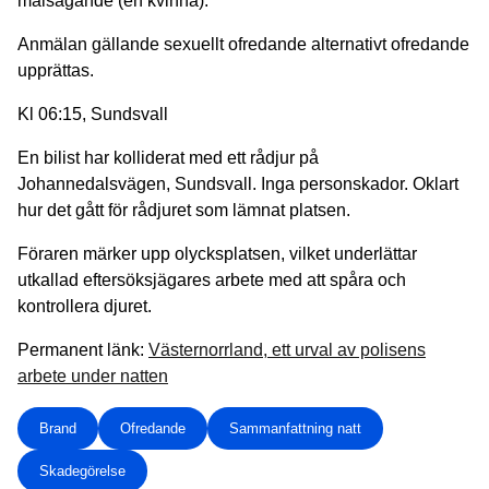
målsägande (en kvinna).
Anmälan gällande sexuellt ofredande alternativt ofredande
upprättas.
Kl 06:15, Sundsvall
En bilist har kolliderat med ett rådjur på
Johannedalsvägen, Sundsvall. Inga personskador. Oklart
hur det gått för rådjuret som lämnat platsen.
Föraren märker upp olycksplatsen, vilket underlättar
utkallad eftersöksjägares arbete med att spåra och
kontrollera djuret.
Permanent länk:
Västernorrland, ett urval av polisens
arbete under natten
Brand
Ofredande
Sammanfattning natt
Skadegörelse